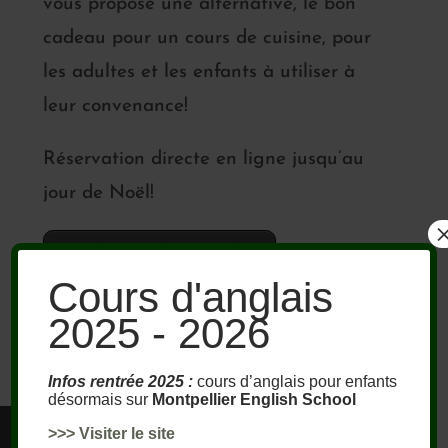
vous propose une alternative, le bon
cadeau pour un cours de cuisine, pour
les adultes et les enfants à utiliser à
leur convenance!
Réservation directe en ligne jusqu’au
jour de Noël!
Bon cadeau cours de cuisine enfant
Cours d'anglais
Bon cadeau cours de cuisine adulte
2025 - 2026
Infos rentrée 2025 :
cours d’anglais pour enfants
désormais sur
Montpellier English School
>>> Visiter le site