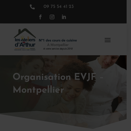

09 75 54 41 23
Organisation EVJF –
Montpellier