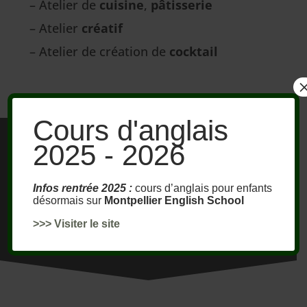
– Atelier de
cuisine
,
pâtisserie
– Atelier
créatif
– Atelier de création de
cocktail
Cours d'anglais
2025 - 2026
Découvrez
Infos rentrée 2025 :
cours d’anglais pour enfants
nos formules
désormais sur
Montpellier English School
>>> Visiter le site